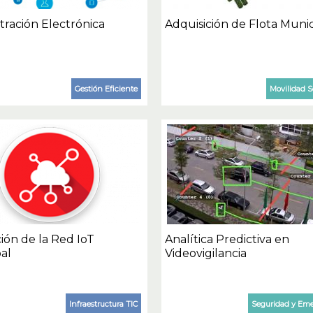
tración Electrónica
Adquisición de Flota Muni
Gestión Eficiente
Movilidad S
ión de la Red IoT
Analítica Predictiva en
al
Videovigilancia
Infraestructura TIC
Seguridad y Em