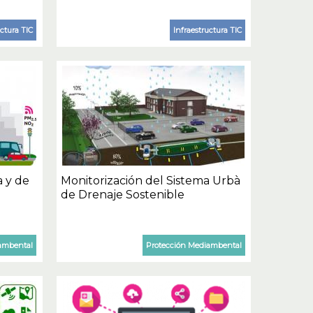
uctura TIC
Infraestructura TIC
a y de
Monitorización del Sistema Urbà
de Drenaje Sostenible
ambental
Protección Mediambental