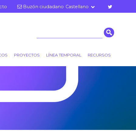
cto
Buzón ciudadano
Castellano
r
Cerca
ICOS
PROYECTOS
LÍNEA TEMPORAL
RECURSOS