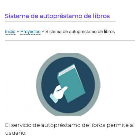
Sistema de autopréstamo de libros
Inicio
Proyectos
Sistema de autoprestamo de libros
Sobrescribir
enlaces
de
ayuda
a
la
navegación
El servicio de autopréstamo de libros permite al
usuario: