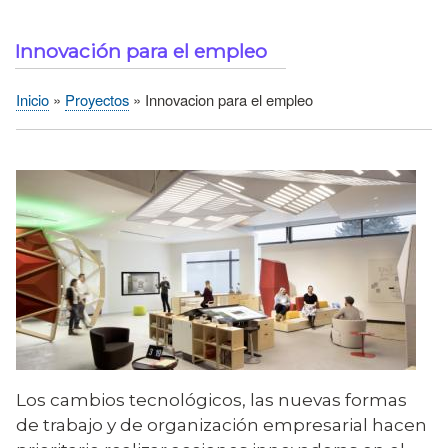
Innovación para el empleo
Inicio
Proyectos
Innovacion para el empleo
Sobrescribir
enlaces
de
ayuda
a
la
navegación
Los cambios tecnológicos, las nuevas formas
de trabajo y de organización empresarial hacen