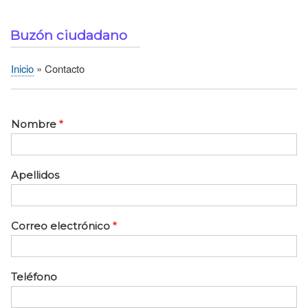
Buzón ciudadano
Inicio
Contacto
Sobrescribir
enlaces
de
Nombre
ayuda
a
la
Apellidos
navegación
Correo electrónico
Teléfono