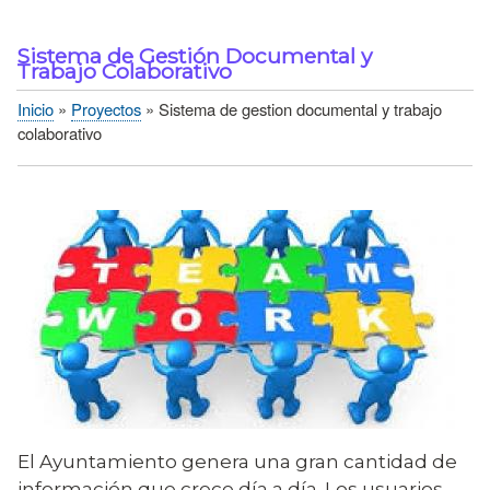
Sistema de Gestión Documental y
Trabajo Colaborativo
Inicio
Proyectos
Sistema de gestion documental y trabajo
Sobrescribir
colaborativo
enlaces
de
ayuda
a
la
navegación
El Ayuntamiento genera una gran cantidad de
información que crece día a día. Los usuarios