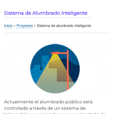
Sistema de Alumbrado Inteligente
Inicio
Proyectos
Sistema de alumbrado inteligente
Sobrescribir
enlaces
de
ayuda
a
la
navegación
Actualmente el alumbrado público está
controlado a través de un sistema de