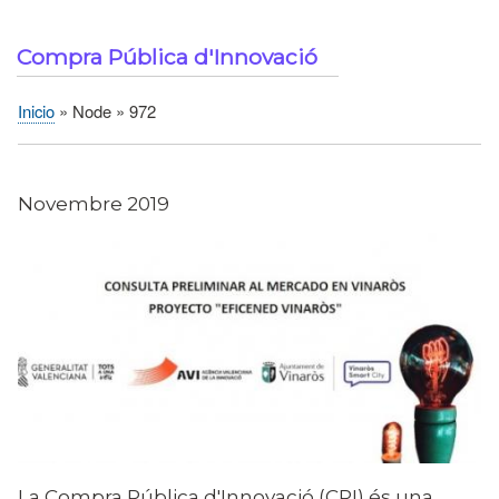
Compra Pública d'Innovació
Inicio
Node
972
Sobrescribir
enlaces
de
Novembre 2019
ayuda
a
la
navegación
La Compra Pública d'Innovació (CPI) és una